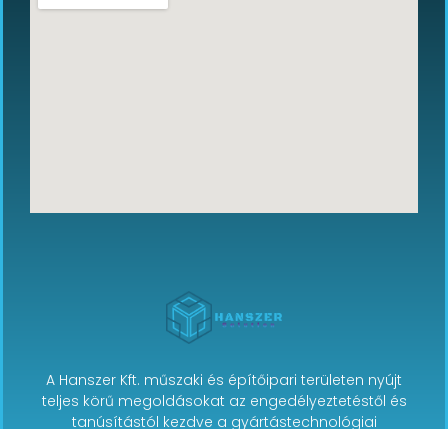
A Hanszer Kft. műszaki és építőipari területen nyújt
teljes körű megoldásokat az engedélyeztetéstől és
tanúsítástól kezdve a gyártástechnológiai
fejlesztésen és auditokon át egészen a berendezések