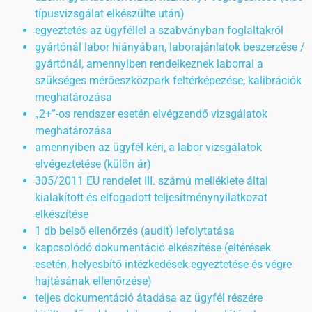
típusvizsgálat elkészülte után)
egyeztetés az ügyféllel a szabványban foglaltakról
gyártónál labor hiányában, laborajánlatok beszerzése /
gyártónál, amennyiben rendelkeznek laborral a
szükséges mérőeszközpark feltérképezése, kalibrációk
meghatározása
„2+”-os rendszer esetén elvégzendő vizsgálatok
meghatározása
amennyiben az ügyfél kéri, a labor vizsgálatok
elvégeztetése (külön ár)
305/2011 EU rendelet III. számú melléklete által
kialakított és elfogadott teljesítménynyilatkozat
elkészítése
1 db belső ellenőrzés (audit) lefolytatása
kapcsolódó dokumentáció elkészítése (eltérések
esetén, helyesbítő intézkedések egyeztetése és végre
hajtásának ellenőrzése)
teljes dokumentáció átadása az ügyfél részére