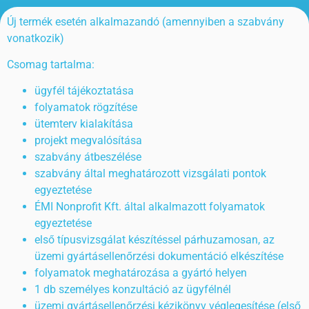
Új termék esetén alkalmazandó (amennyiben a szabvány
vonatkozik)
Csomag tartalma:
ügyfél tájékoztatása
folyamatok rögzítése
ütemterv kialakítása
projekt megvalósítása
szabvány átbeszélése
szabvány által meghatározott vizsgálati pontok
egyeztetése
ÉMI Nonprofit Kft. által alkalmazott folyamatok
egyeztetése
első típusvizsgálat készítéssel párhuzamosan, az
üzemi gyártásellenőrzési dokumentáció elkészítése
folyamatok meghatározása a gyártó helyen
1 db személyes konzultáció az ügyfélnél
üzemi gyártásellenőrzési kézikönyv véglegesítése (első