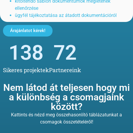
kitöltendő sablon dokumentumok meglétének
ellenőrzése
ügyfél tájékoztatása az átadott dokumentációról
Árajánlatot kérek!
138
72
Sikeres projektek
Partnereink
Nem látod át teljesen hogy mi
a különbség a csomagjaink
között?
Kattints és nézd meg összehasonlító táblázatunkat a
csomagok összetételéről!