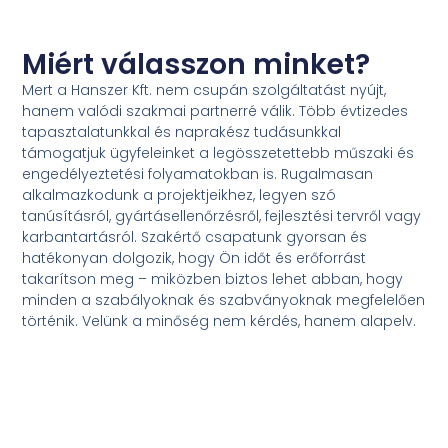
Miért válasszon minket?
Mert a Hanszer Kft. nem csupán szolgáltatást nyújt,
hanem valódi szakmai partnerré válik. Több évtizedes
tapasztalatunkkal és naprakész tudásunkkal
támogatjuk ügyfeleinket a legösszetettebb műszaki és
engedélyeztetési folyamatokban is. Rugalmasan
alkalmazkodunk a projektjeikhez, legyen szó
tanúsításról, gyártásellenőrzésről, fejlesztési tervről vagy
karbantartásról. Szakértő csapatunk gyorsan és
hatékonyan dolgozik, hogy Ön időt és erőforrást
takarítson meg – miközben biztos lehet abban, hogy
minden a szabályoknak és szabványoknak megfelelően
történik. Velünk a minőség nem kérdés, hanem alapelv.