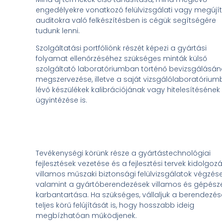
engedélyekre vonatkozó felülvizsgálati vagy megújí
auditokra való felkészítésben is cégük segítségére
tudunk lenni.
Szolgáltatási portfóliónk részét képezi a gyártási
folyamat ellenőrzéséhez szükséges minták külső
szolgáltató laboratóriumban történő bevizsgálásá
megszervezése, illetve a saját vizsgálólaboratóriu
lévő készülékek kalibrációjának vagy hitelesítésének
ügyintézése is.
Tevékenységi körünk része a gyártástechnológiai
fejlesztések vezetése és a fejlesztési tervek kidolgoz
villamos műszaki biztonsági felülvizsgálatok végzése
valamint a gyártóberendezések villamos és gépésze
karbantartása. Ha szükséges, vállaljuk a berendezés
teljes körű felújítását is, hogy hosszabb ideig
megbízhatóan működjenek.