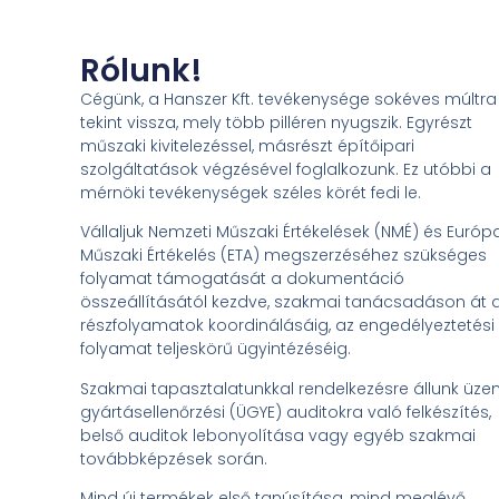
Rólunk!
Cégünk, a Hanszer Kft. tevékenysége sokéves múltra
tekint vissza, mely több pilléren nyugszik. Egyrészt
műszaki kivitelezéssel, másrészt építőipari
szolgáltatások végzésével foglalkozunk. Ez utóbbi a
mérnöki tevékenységek széles körét fedi le.
Vállaljuk Nemzeti Műszaki Értékelések (NMÉ) és Európ
Műszaki Értékelés (ETA) megszerzéséhez szükséges
folyamat támogatását a dokumentáció
összeállításától kezdve, szakmai tanácsadáson át 
részfolyamatok koordinálásáig, az engedélyeztetési
folyamat teljeskörű ügyintézéséig.
Szakmai tapasztalatunkkal rendelkezésre állunk üze
gyártásellenőrzési (ÜGYE) auditokra való felkészítés,
belső auditok lebonyolítása vagy egyéb szakmai
továbbképzések során.
Mind új termékek első tanúsítása, mind meglévő