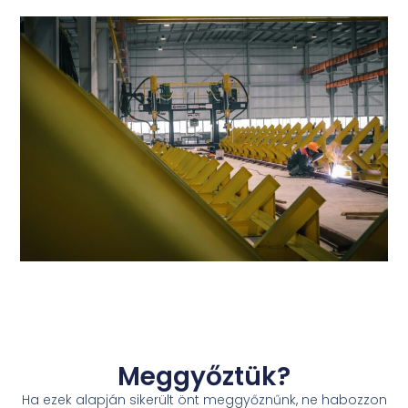
Meggyőztük?
Ha ezek alapján sikerült önt meggyőznűnk, ne habozzon