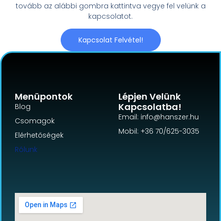
tovább az alábbi gombra kattintva vegye fel velünk a
kapcsolatot.
Kapcsolat Felvétel!
Menüpontok
Lépjen Velünk
Kapcsolatba!
Blog
Email: info@hanszer.hu
Csomagok
Mobil: +36 70/625-3035
Elérhetőségek
Rólunk