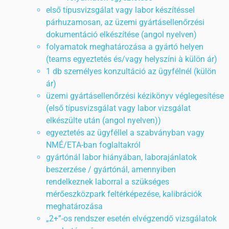
első típusvizsgálat vagy labor készítéssel
párhuzamosan, az üzemi gyártásellenőrzési
dokumentáció elkészítése (angol nyelven)
folyamatok meghatározása a gyártó helyen
(teams egyeztetés és/vagy helyszíni à külön ár)
1 db személyes konzultáció az ügyfélnél (külön
ár)
üzemi gyártásellenőrzési kézikönyv véglegesítése
(első típusvizsgálat vagy labor vizsgálat
elkészülte után (angol nyelven))
egyeztetés az ügyféllel a szabványban vagy
NMÉ/ETA-ban foglaltakról
gyártónál labor hiányában, laborajánlatok
beszerzése / gyártónál, amennyiben
rendelkeznek laborral a szükséges
mérőeszközpark feltérképezése, kalibrációk
meghatározása
„2+”-os rendszer esetén elvégzendő vizsgálatok