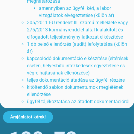
meghatározása
amennyiben az ügyfél kéri, a labor
vizsgálatok elvégeztetése (külön ár)
305/2011 EU rendelet III. számú melléklete vagy
275/2013 kormányrendelet által kialakított és
elfogadott teljesítménynyilatkozat elkészítése
1 db belső ellenőrzés (audit) lefolytatása (külön
ár)
kapcsolódó dokumentáció elkészítése (eltérések
esetén, helyesbítő intézkedések egyeztetése és
végre hajtásának ellenőrzése)
teljes dokumentáció átadása az ügyfél részére
kitöltendő sablon dokumentumok meglétének
ellenőrzése
ügyfél tájékoztatása az átadott dokumentációról
Árajánlatot kérek!