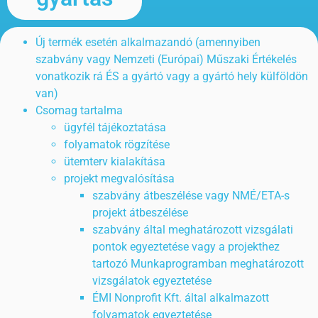
Új termék esetén alkalmazandó (amennyiben
szabvány vagy Nemzeti (Európai) Műszaki Értékelés
vonatkozik rá ÉS a gyártó vagy a gyártó hely külföldön
van)
Csomag tartalma
ügyfél tájékoztatása
folyamatok rögzítése
ütemterv kialakítása
projekt megvalósítása
szabvány átbeszélése vagy NMÉ/ETA-s
projekt átbeszélése
szabvány által meghatározott vizsgálati
pontok egyeztetése vagy a projekthez
tartozó Munkaprogramban meghatározott
vizsgálatok egyeztetése
ÉMI Nonprofit Kft. által alkalmazott
folyamatok egyeztetése