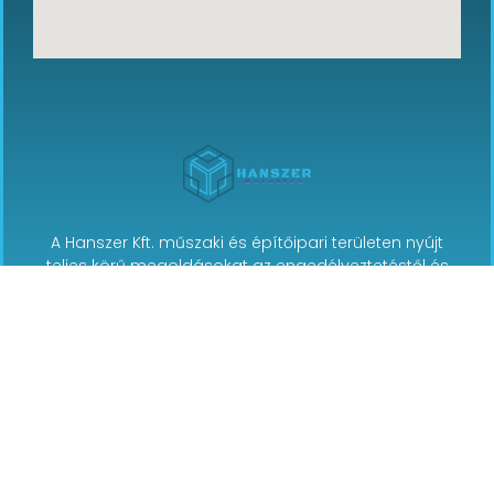
A Hanszer Kft. műszaki és építőipari területen nyújt
teljes körű megoldásokat az engedélyeztetéstől és
tanúsítástól kezdve a gyártástechnológiai
fejlesztésen és auditokon át egészen a berendezések
karbantartásáig és felújításáig.
© Minden jog fenntartva | Hanszer Kft. | Fejlesztette: softweb.hu